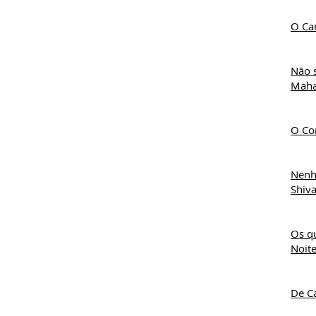
O Ca
Não 
Mahas
O Cor
Nenh
Shiv
Os q
Noite
De C