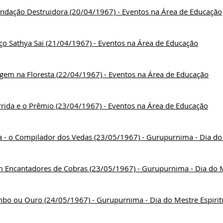
undação Destruidora (20/04/1967) - Eventos na Área de Educação
ço Sathya Sai (21/04/1967) - Eventos na Área de Educação
agem na Floresta (22/04/1967) - Eventos na Área de Educação
rrida e o Prêmio (23/04/1967) - Eventos na Área de Educação
 - o Compilador dos Vedas (23/05/1967) - Gurupurnima - Dia do 
m Encantadores de Cobras (23/05/1967) - Gurupurnima - Dia do M
bo ou Ouro (24/05/1967) - Gurupurnima - Dia do Mestre Espirit