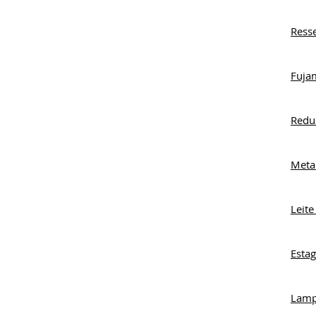
Ress
Fuja
Redu
Meta
Leit
Esta
Lamp