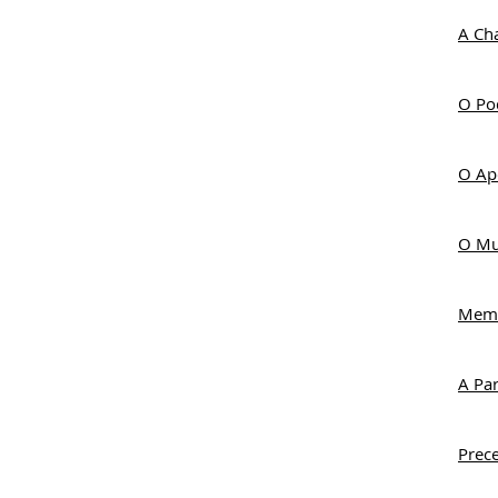
A Ch
O Po
O Ap
O Mu
Memb
A Pa
Prec