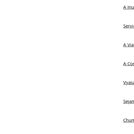
A In
Servi
A Vi
A Co
Vyasa
Seja
Chum