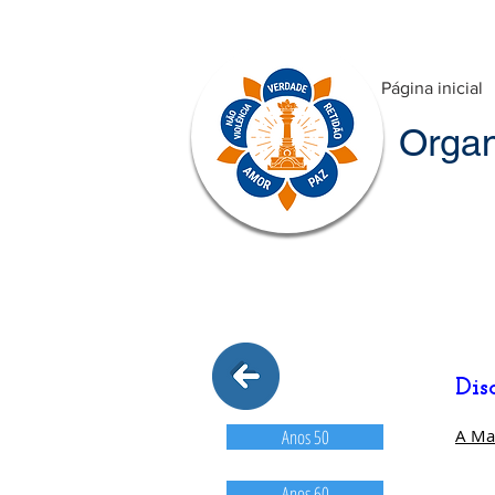
Página inicial
Organ
Dis
Anos 50
A Mar
Anos 60