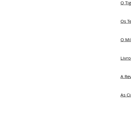
O Tig
Os T
O Mil
Livro
A Re
As C