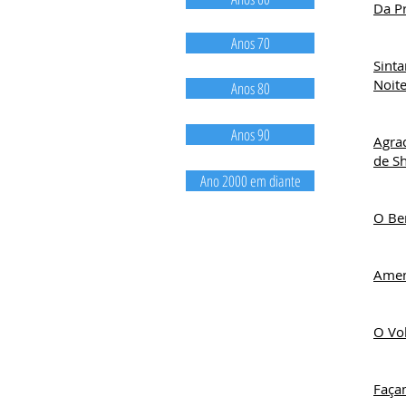
Da Pr
Anos 70
Sint
Noite
Anos 80
Anos 90
Agra
de S
Ano 2000 em diante
O Be
Amem
O Vol
Faça