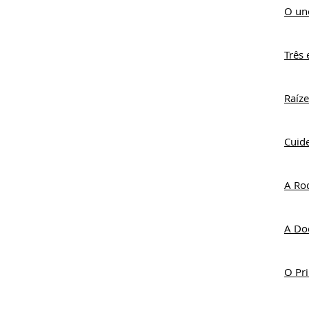
O un
Três
Raíze
Cuide
A Ro
A Doç
O Pr