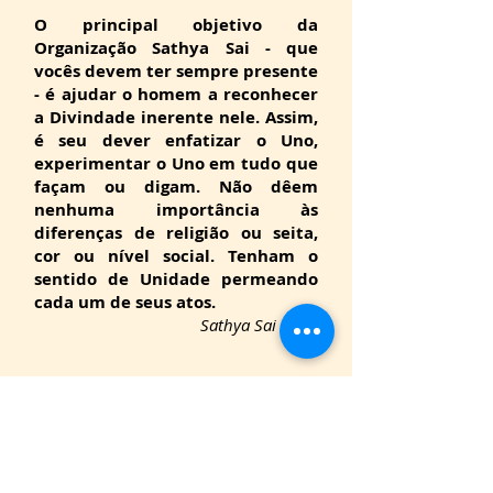
O principal objetivo da
Organização Sathya Sai - que
vocês devem ter sempre presente
- é ajudar o homem a reconhecer
a Divindade inerente nele. Assim,
é seu dever enfatizar o Uno,
experimentar o Uno em tudo que
façam ou digam. Não dêem
nenhuma importância às
diferenças de religião ou seita,
cor ou nível social. Tenham o
sentido de Unidade permeando
cada um de seus atos.
Sathya Sai Baba
Sri Sathya Sai
-
Missão
-
Sua Vida
-
Sobre Si mesmo