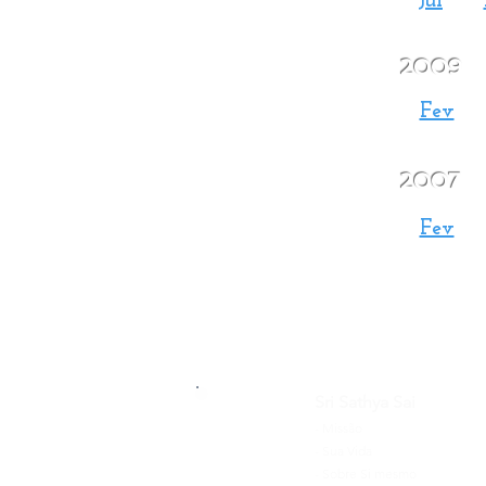
Jul
2009
Fev
2007
Fev
Sri Sathya Sai
-
Missão
-
Sua Vida
-
Sobre Si mesmo