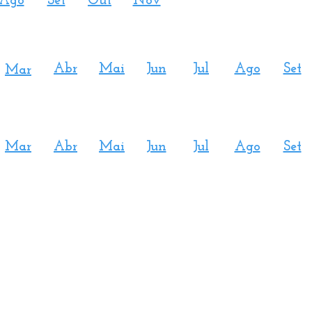
Ago
Set
Out
Nov
Abr
Mai
Jun
Jul
Ago
Set
Mar
Mar
Abr
Mai
Jun
Jul
Ago
Set
Áreas
Áreas
Quem Somos
-
Devoç
ão
- Ajuda
Humanitária
-
Organização Sai
-
Jovens
-
Sustentabilidade Ambie
-
História
no Brasil
-
Vedas
-
Mídia
-
Diretrizes