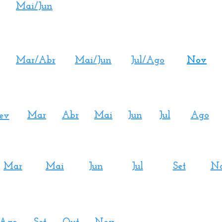
Mai/Jun
Mar/Abr
Mai/Jun
Jul/Ago
Nov
Mar
Abr
Mai
Jun
Jul
Ago
ev
Mar
Mai
Jun
Jul
Set
N