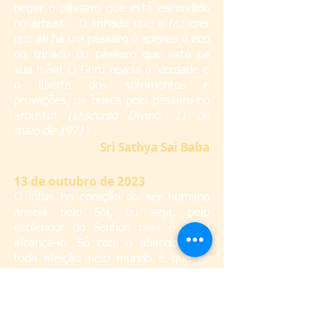
pegar o pássaro que está escondido
no arbusto. O trinado que o faz crer
que ali há um pássaro é apenas o eco
do trinado do pássaro que está na
sua mão! O Guru revela a Verdade e
o liberta dos sofrimentos e
provações, da busca pelo pássaro no
arbusto!
(Discurso Divino, 11 de
maio de 1971)
S
ri Sathya Sai Baba
13
de outubro de 2023
O lótus no coração do ser humano
anseia pelo Sol, ou seja, pelo
esplendor do Senhor, mas é difícil
alcançá-lo. Só com o abandono de
toda afeição pelo mundo é que se
pode conquistá-lo. Deus é a entidade
mais próxima e mais querida, porém
a ignorância O torna oculto aos