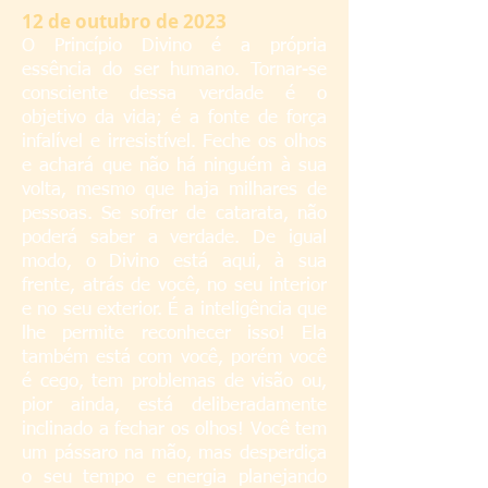
12
de outubro de 2023
O Princípio Divino é a própria
essência do ser humano. Tornar-se
consciente dessa verdade é o
objetivo da vida; é a fonte de força
infalível e irresistível. Feche os olhos
e achará que não há ninguém à sua
volta, mesmo que haja milhares de
pessoas. Se sofrer de catarata, não
poderá saber a verdade. De igual
modo, o Divino está aqui, à sua
frente, atrás de você, no seu interior
e no seu exterior. É a inteligência que
lhe permite reconhecer isso! Ela
também está com você, porém você
é cego, tem problemas de visão ou,
pior ainda, está deliberadamente
inclinado a fechar os olhos! Você tem
um pássaro na mão, mas desperdiça
o seu tempo e energia planejando