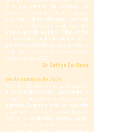
Um filho virtuoso redime a si mesmo
e à sua família. Na verdade, só
podem ser chamados de pais aqueles
que criam filhos virtuosos. Prahlada
declarou: “Só é realmente um pai
aquele que diz ao filho: ‘Filho, tenha
a plena percepção do Divino’. Esse
pai é um verdadeiro guru, que conduz
o discípulo a Deus”.
(Discurso Divino,
6 de maio de 1992)
S
ri Sathya Sai Baba
09
de outubro de 2023
Por meio da ação correta, alcança-se
a pureza de coração, que conduz à
aquisição do conhecimento espiritual
superior. Quando a ação correta está
associada a esse conhecimento,
ocorre o verdadeiro serviço. Achar
que se deve ser o único a desfrutar
dos resultados das próprias ações é