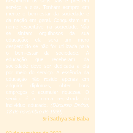
Respeitem os seus pais e prestem
serviço a eles. Tenham sempre em
mente o bem-estar da sociedade e
da nação em geral. Conquistem um
nome respeitável na sociedade. Não
se sintam orgulhosos da sua
educação; ela será um mero
desperdício se não for utilizada para
o bem-estar da sociedade. A
educação que receberam da
sociedade deve ser dedicada a ela
por meio do serviço. A essência da
educação não reside apenas em
adquirir diplomas, obter bons
empregos e acumular riquezas. O
serviço é a marca registrada do
indivíduo educado.
(Discurso Divino,
18 de novembro de 1999)
S
ri Sathya Sai Baba