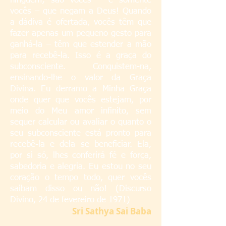
ninguém; são vocês – e somente
vocês – que negam a Deus! Quando
a dádiva é ofertada, vocês têm que
fazer apenas um pequeno gesto para
ganhá-la – têm que estender a mão
para recebê-la. Isso é a graça do
subconsciente. Conquistem-na,
ensinando-lhe o valor da Graça
Divina. Eu derramo a Minha Graça
onde quer que vocês estejam, por
meio do Meu amor infinito, sem
sequer calcular ou avaliar o quanto o
seu subconsciente está pronto para
recebê-la e dela se beneficiar. Ela,
por si só, lhes conferirá fé e força,
sabedoria e alegria. Eu estou no seu
coração o tempo todo, quer vocês
saibam disso ou não! (Discurso
Divino, 24 de fevereiro de 1971)
S
ri Sathya Sai Baba