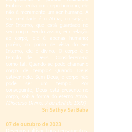
Embora tenha um corpo humano, ele
não é meramente um ser humano. A
sua realidade é o Atma, ou seja, o
Ser Interno, que está guardado no
seu corpo. Sendo assim, em relação
ao corpo, ele é apenas humano;
porém, do ponto de vista do Ser
Interno, ele é divino. O corpo é o
templo de Deus. Considerem-no
como tal. Quando se pode chamar o
corpo de templo? Quando Deus
estiver nele. Sem Deus, o corpo não
pode ser um templo. Por
conseguinte, Deus está presente no
corpo, sob a forma do eterno Atma.
(Discurso Divino, 7 de abril de 1993)
S
ri Sathya Sai Baba
07
de outubro de 2023
Devemos cultivar bons pensamentos,