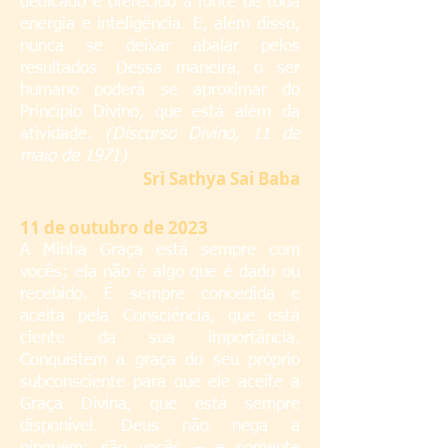
dedicado e oferecido à fonte de toda
energia e inteligência. E, além disso,
nunca se deixar abalar pelos
resultados. Dessa maneira, o ser
humano poderá se aproximar do
Princípio Divino, que está além da
atividade.
(Discurso Divino, 11 de
maio de 1971)
S
ri Sathya Sai Baba
11 de outubro de 2023
A Minha Graça está sempre com
vocês; ela não é algo que é dado ou
recebido. É sempre concedida e
aceita pela Consciência, que está
ciente da sua importância.
Conquistem a graça do seu próprio
subconsciente para que ele aceite a
Graça Divina, que está sempre
disponível. Deus não nega a