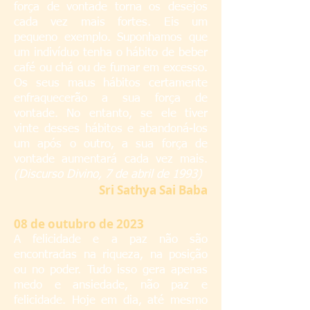
força de vontade torna os desejos
cada vez mais fortes. Eis um
pequeno exemplo. Suponhamos que
um indivíduo tenha o hábito de beber
café ou chá ou de fumar em excesso.
Os seus maus hábitos certamente
enfraquecerão a sua força de
vontade. No entanto, se ele tiver
vinte desses hábitos e abandoná-los
um após o outro, a sua força de
vontade aumentará cada vez mais.
(Discurso Divino, 7 de abril de 1993)
S
ri Sathya Sai Baba
08
de outubro de 2023
A felicidade e a paz não são
encontradas na riqueza, na posição
ou no poder. Tudo isso gera apenas
medo e ansiedade, não paz e
felicidade. Hoje em dia, até mesmo