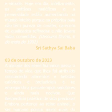
e virtude. Hoje em dia, infelizmente,
as práticas maléficas e a
perversidade estão aumentando no
mundo inteiro porque os próprios pais
não têm pureza de caráter, carecem
de qualidades refinadas e não levam
vidas comedidas.
(Discurso Divino, 6
de maio de 1992)
S
ri Sathya Sai Baba
0
3 de outubro de 2023
A maioria dos seres humanos passa o
tempo de vida que lhes foi atribuído
consumindo alimentos e bebidas
calóricos e prejudiciais e se
entregando a passatempos sedutores
e ainda mais nocivos. Que
desperdício patético de vida preciosa!
Embora pertença ao reino animal, o
ser humano possui muito mais do