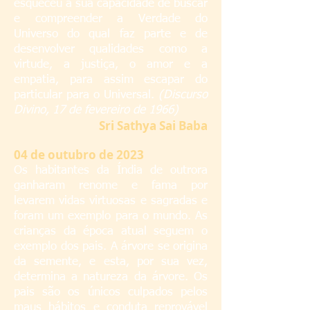
esqueceu a sua capacidade de buscar
e compreender a Verdade do
Universo do qual faz parte e de
desenvolver qualidades como a
virtude, a justiça, o amor e a
empatia, para assim escapar do
particular para o Universal.
(Discurso
Divino, 17 de fevereiro de 1966)
S
ri Sathya Sai Baba
04
de outubro de 2023
Os habitantes da Índia de outrora
ganharam renome e fama por
levarem vidas virtuosas e sagradas e
foram um exemplo para o mundo. As
crianças da época atual seguem o
exemplo dos pais. A árvore se origina
da semente, e esta, por sua vez,
determina a natureza da árvore. Os
pais são os únicos culpados pelos
maus hábitos e conduta reprovável