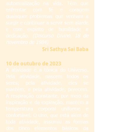
autorrealização na vida. Têm que
enfrentar com fé e coragem
quaisquer problemas que venham a
surgir e continuar a servir sem alarde
e com espírito de humildade e
dedicação.
(Discurso Divino, 18 de
novembro de 1984)
S
ri Sathya Sai Baba
10 de outubro de 2023
A atividade é a tônica do Universo.
Pela atividade, nascem todos os
seres; pela atividade, eles se
mantêm; e pela atividade, perecem.
A respiração constante, por meio da
inspiração e da expiração, mantém a
temperatura corporal uniforme e
confortável. O Uno, que está além de
toda atividade, assumiu as formas
dos cinco elementos básicos da