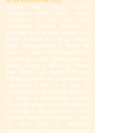
02 de outubro de 2023
Quando era criança, Gandhi
costumava sentir muito medo.
Trabalhava na sua casa uma
empregada chamada Rambha, a
quem ele revelou estar sempre com
medo. Rambha lhe disse: “Filho,
recite continuamente o Nome de
Rama, e o seu medo desaparecerá”.
A partir de então, Gandhi passou a
entoar sempre o Nome de Rama.
Esse hábito, que começou na sua
infância, perdurou até o momento da
sua morte. E não foi só isso. Ao
aderir à prática da recitação do Nome
de Rama, o reverenciado Gandhi
conseguiu atingir o seu objetivo de
conquistar a liberdade para o seu
país por meios não violentos. Foram
os seus pais os principais
responsáveis por essa vida de pureza