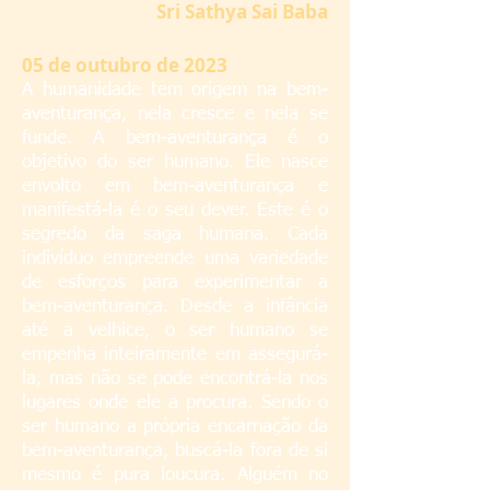
S
ri Sathya Sai Baba
05
de outubro de 2023
A humanidade tem origem na bem-
aventurança, nela cresce e nela se
funde. A bem-aventurança é o
objetivo do ser humano. Ele nasce
envolto em bem-aventurança e
manifestá-la é o seu dever. Este é o
segredo da saga humana. Cada
indivíduo empreende uma variedade
de esforços para experimentar a
bem-aventurança. Desde a infância
até a velhice, o ser humano se
empenha inteiramente em assegurá-
la, mas não se pode encontrá-la nos
lugares onde ele a procura. Sendo o
ser humano a própria encarnação da
bem-aventurança, buscá-la fora de si
mesmo é pura loucura. Alguém no