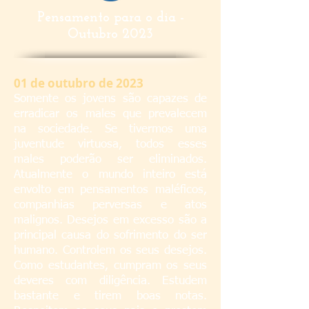
Pensamento para o dia -
Outubro 2023
01 de outubro de 2023
Somente os jovens são capazes de
erradicar os males que prevalecem
na sociedade. Se tivermos uma
juventude virtuosa, todos esses
males poderão ser eliminados.
Atualmente o mundo inteiro está
envolto em pensamentos maléficos,
companhias perversas e atos
malignos. Desejos em excesso são a
principal causa do sofrimento do ser
humano. Controlem os seus desejos.
Como estudantes, cumpram os seus
deveres com diligência. Estudem
bastante e tirem boas notas.