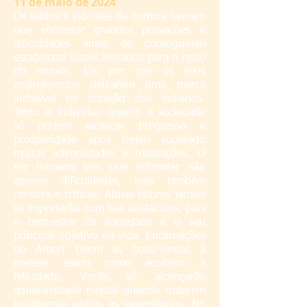
11 de maio de 2024
Os sábios e videntes de outrora tiveram
que enfrentar grandes provações e
dificuldades antes de conseguirem
estabelecer ideais elevados para o resto
do mundo. Eis por que os seus
ensinamentos deixaram uma marca
indelével no coração dos indianos.
Tanto o indivíduo quanto a sociedade
só podem alcançar progresso e
prosperidade após terem superado
muitas adversidades e tribulações. O
ser humano tem que enfrentar não
apenas dificuldades, mas também
censura e críticas. Almas nobres jamais
se importarão com tais obstáculos, pois
o bem-estar da sociedade é o seu
principal objetivo na vida. Encarnações
do Amor! Deem as boas-vindas à
tristeza assim como acolhem a
felicidade. Vocês só alcançarão
equanimidade mental quando tratarem
igualmente ambas as experiências. No