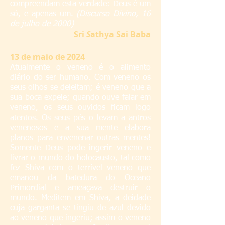
compreendam esta verdade: Deus é um
só, e apenas um.
(Discurso Divino, 16
de julho de 2000)
Sri
S
athya Sai Baba
13 de maio de 2024
Atualmente o veneno é o alimento
diário do ser humano. Com veneno os
seus olhos se deleitam; é veneno que a
sua boca expele; quando ouve falar em
veneno, os seus ouvidos ficam logo
atentos. Os seus pés o levam a antros
venenosos e a sua mente elabora
planos para envenenar outras mentes!
Somente Deus pode ingerir veneno e
livrar o mundo do holocausto, tal como
fez Shiva com o terrível veneno que
emanou da batedura do Oceano
Primordial e ameaçava destruir o
mundo. Meditem em Shiva, a deidade
cuja garganta se tingiu de azul devido
ao veneno que ingeriu; assim o veneno