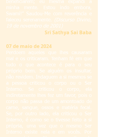
beneficiarem; eu mesma expandi a
minha mente. Estou indo embora,
Swami!” Saudou-Me com reverência e
faleceu serenamente.
(Discurso Divino,
19 de novembro de 2001)
S
ri Sathya Sai Baba
07
de maio de 2024
Perdoem aqueles que lhes causaram
mal e os criticaram. Tenham fé em que
tudo o que acontece é para o seu
próprio bem. Se alguém os insultar,
não revidem. Indaguem a si mesmos se
a pessoa criticou o corpo ou o Ser
Interno. Se criticou o corpo, ela
indiretamente lhes fez um favor, pois o
corpo não passa de um amontoado de
carne, sangue, ossos e matéria fecal.
Se, por outro lado, ela criticou o Ser
Interno, é como se o tivesse feito a si
própria, uma vez que o mesmo Ser
Interno existe nela e em vocês. Por