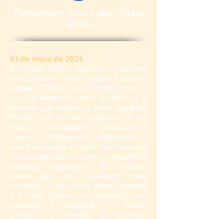
Pensamento para o dia - Maio
2024
01
de maio de 2024
Na oração védica “Asatoma”, a deidade
que preside o verso Tamaso ma jyotir
gamaya (“Das trevas conduze-nos à
Luz”) é Aditya (o Deus do Sol). Já a
deidade que preside o verso seguinte,
Mrityor ma amritam gamaya (“E da
morte à imortalidade”) é Sarasvati (a
Deusa da Sabedoria). Examinemos o
que é realmente a morte. Normalmente
se considera como morte a cessação do
processo respiratório. No entanto,
existe aqui um significado mais
profundo. O veículo da deusa Sarasvati
é o cisne (hamsa, em sânscrito), que
simboliza a respiração, o alento;
portanto, a cessação do processo