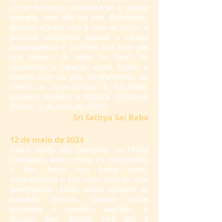
corpo humano, considera-se a cabeça
sagrada, mas não os pés. Entretanto,
quando alguém vem à casa de vocês, é
possível receberem apenas a cabeça
dessa pessoa e pedirem aos seus pés
que fiquem do lado de fora? Ao
receberem a cabeça, vocês fazem o
mesmo com os pés. Similarmente, ao
darem as boas-vindas à felicidade,
acolhem também a tristeza.
(Discurso
Divino, 6 de maio de 2000)
Sri
S
athya Sai Baba
12 de maio de 2024
Todos vocês são centelhas da Minha
Divindade. Assim como Eu compartilho
o Meu Amor com todos vocês,
compartilhem o seu amor com os seus
semelhantes. Então vocês também se
tornarão divinos. Quando todos
seguirem o caminho sagrado, o
mundo, sem dúvida, terá paz e