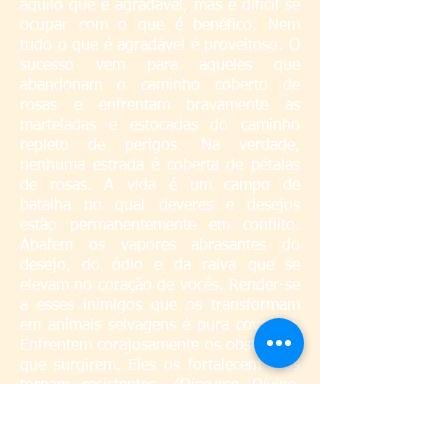
aquilo que é agradável, mas é difícil se
ocupar com o que é benéfico. Nem
tudo o que é agradável é proveitoso. O
sucesso vem para aqueles que
abandonam o caminho coberto de
rosas e enfrentam bravamente as
marteladas e estocadas do caminho
repleto de perigos. Na verdade,
nenhuma estrada é coberta de pétalas
de rosas. A vida é um campo de
batalha no qual deveres e desejos
estão permanentemente em conflito.
Abafem os vapores abrasantes do
desejo, do ódio e da raiva que se
elevam no coração de vocês. Render-se
a esses inimigos que os transformam
em animais selvagens é pura covardia.
Enfrentem corajosamente os obstáculos
que surgirem. Eles os fortalecem e os
tornam resistentes.
(Discurso Divino,
20 de fevereiro de 1965)
Sri
S
athya Sai Baba