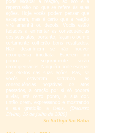
pode escapar à reação, ao eco e à
repercussão no que se refere às suas
ações. Hoje vocês podem pensar que
escaparam, mas é certo que a reação
virá amanhã ou depois. Vocês estão
fadados a enfrentar as consequências
dos seus atos; portanto, façam o bem e
certamente colherão bons resultados.
Não desanimem se não houver
recompensa imediata. Esperem um
pouco e seguramente serão
recompensados. Ninguém pode escapar
aos efeitos das suas ações. Mas, se
vocês estiverem sofrendo as
consequências negativas de atos
passados, a oração por si só poderá
aliviar, até certo ponto, a sua dor.
Então orem, expressando e mostrando
a sua gratidão a Deus.
(Discurso
Divino, 16 de julho de 2000)
S
ri Sathya Sai Baba