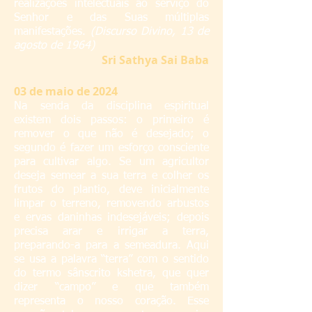
realizações intelectuais ao serviço do
Senhor e das Suas múltiplas
manifestações.
(Discurso Divino, 13 de
agosto de 1964)
S
ri Sathya Sai Baba
03
de maio de 2024
Na senda da disciplina espiritual
existem dois passos: o primeiro é
remover o que não é desejado; o
segundo é fazer um esforço consciente
para cultivar algo. Se um agricultor
deseja semear a sua terra e colher os
frutos do plantio, deve inicialmente
limpar o terreno, removendo arbustos
e ervas daninhas indesejáveis; depois
precisa arar e irrigar a terra,
preparando-a para a semeadura. Aqui
se usa a palavra “terra” com o sentido
do termo sânscrito kshetra, que quer
dizer “campo” e que também
representa o nosso coração. Esse