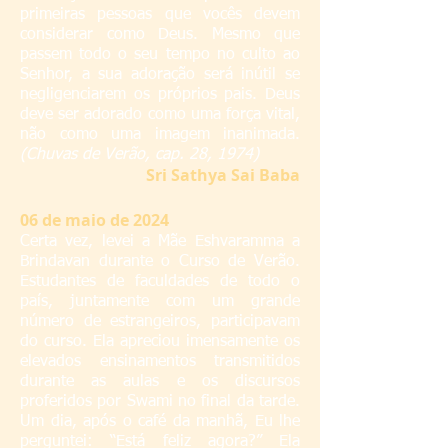
primeiras pessoas que vocês devem
considerar como Deus. Mesmo que
passem todo o seu tempo no culto ao
Senhor, a sua adoração será inútil se
negligenciarem os próprios pais. Deus
deve ser adorado como uma força vital,
não como uma imagem inanimada.
(Chuvas de Verão, cap. 28, 1974)
S
ri Sathya Sai Baba
06
de maio de 2024
Certa vez, levei a Mãe Eshvaramma a
Brindavan durante o Curso de Verão.
Estudantes de faculdades de todo o
país, juntamente com um grande
número de estrangeiros, participavam
do curso. Ela apreciou imensamente os
elevados ensinamentos transmitidos
durante as aulas e os discursos
proferidos por Swami no final da tarde.
Um dia, após o café da manhã, Eu lhe
perguntei: “Está feliz agora?” Ela