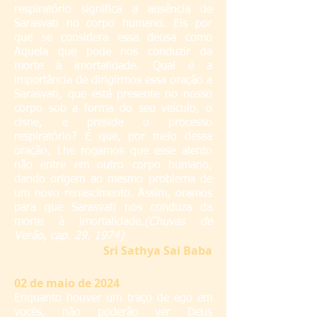
respiratório significa a ausência de
Sarasvati no corpo humano. Eis por
que se considera essa deusa como
Aquela que pode nos conduzir da
morte à imortalidade. Qual é a
importância de dirigirmos essa oração a
Sarasvati, que está presente no nosso
corpo sob a forma do seu veículo, o
cisne, e preside o processo
respiratório? É que, por meio dessa
oração, Lhe rogamos que esse alento
não entre em outro corpo humano,
dando origem ao mesmo problema de
um novo renascimento. Assim, oramos
para que Sarasvati nos conduza da
morte à imortalidade.
(Chuvas de
Verão, cap. 29, 1974)
S
ri Sathya Sai Baba
02
de maio de 2024
Enquanto houver um traço de ego em
vocês, não poderão ver Deus