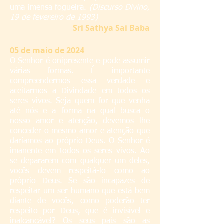
uma imensa fogueira.
(Discurso Divino,
19 de fevereiro de 1993)
S
ri Sathya Sai Baba
05
de maio de 2024
O Senhor é onipresente e pode assumir
várias formas. É importante
compreendermos essa verdade e
aceitarmos a Divindade em todos os
seres vivos. Seja quem for que venha
até nós e a forma na qual busca o
nosso amor e atenção, devemos lhe
conceder o mesmo amor e atenção que
daríamos ao próprio Deus. O Senhor é
imanente em todos os seres vivos. Ao
se depararem com qualquer um deles,
vocês devem respeitá-lo como ao
próprio Deus. Se são incapazes de
respeitar um ser humano que está bem
diante de vocês, como poderão ter
respeito por Deus, que é invisível e
inalcançável? Os seus pais são as