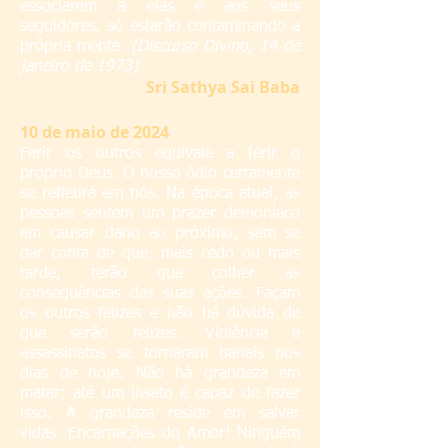
associarem a elas e aos seus
seguidores, só estarão contaminando a
própria mente.
(Discurso Divino, 14 de
janeiro de 1973)
S
ri Sathya Sai Baba
10 de maio de 2024
Ferir os outros equivale a ferir o
próprio Deus. O nosso ódio certamente
se refletirá em nós. Na época atual, as
pessoas sentem um prazer demoníaco
em causar dano ao próximo, sem se
dar conta de que, mais cedo ou mais
tarde, terão que colher as
consequências das suas ações. Façam
os outros felizes e não há dúvida de
que serão felizes. Violência e
assassinatos se tornaram banais nos
dias de hoje. Não há grandeza em
matar; até um inseto é capaz de fazer
isso. A grandeza reside em salvar
vidas. Encarnações do Amor! Ninguém