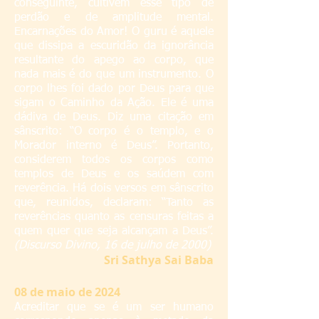
conseguinte, cultivem esse tipo de
perdão e de amplitude mental.
Encarnações do Amor! O guru é aquele
que dissipa a escuridão da ignorância
resultante do apego ao corpo, que
nada mais é do que um instrumento. O
corpo lhes foi dado por Deus para que
sigam o Caminho da Ação. Ele é uma
dádiva de Deus. Diz uma citação em
sânscrito: “O corpo é o templo, e o
Morador interno é Deus”. Portanto,
considerem todos os corpos como
templos de Deus e os saúdem com
reverência. Há dois versos em sânscrito
que, reunidos, declaram: “Tanto as
reverências quanto as censuras feitas a
quem quer que seja alcançam a Deus”.
(Discurso Divino, 16 de julho de 2000)
S
ri Sathya Sai Baba
08
de maio de 2024
Acreditar que se é um ser humano