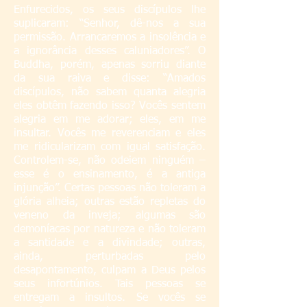
Enfurecidos, os seus discípulos lhe
suplicaram: “Senhor, dê-nos a sua
permissão. Arrancaremos a insolência e
a ignorância desses caluniadores”. O
Buddha, porém, apenas sorriu diante
da sua raiva e disse: “Amados
discípulos, não sabem quanta alegria
eles obtêm fazendo isso? Vocês sentem
alegria em me adorar; eles, em me
insultar. Vocês me reverenciam e eles
me ridicularizam com igual satisfação.
Controlem-se, não odeiem ninguém –
esse é o ensinamento, é a antiga
injunção”. Certas pessoas não toleram a
glória alheia; outras estão repletas do
veneno da inveja; algumas são
demoníacas por natureza e não toleram
a santidade e a divindade; outras,
ainda, perturbadas pelo
desapontamento, culpam a Deus pelos
seus infortúnios. Tais pessoas se
entregam a insultos. Se vocês se