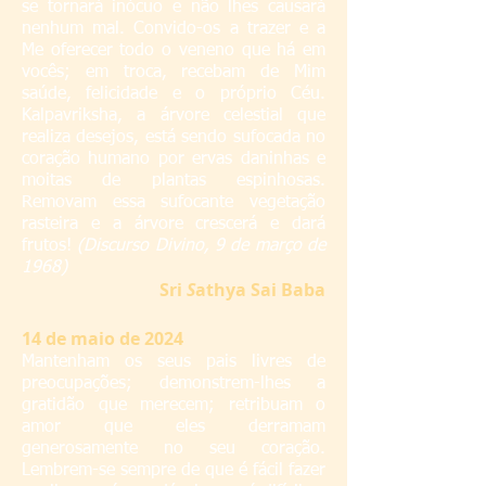
se tornará inócuo e não lhes causará
nenhum mal. Convido-os a trazer e a
Me oferecer todo o veneno que há em
vocês; em troca, recebam de Mim
saúde, felicidade e o próprio Céu.
Kalpavriksha, a árvore celestial que
realiza desejos, está sendo sufocada no
coração humano por ervas daninhas e
moitas de plantas espinhosas.
Removam essa sufocante vegetação
rasteira e a árvore crescerá e dará
frutos!
(Discurso Divino, 9 de março de
1968)
Sri
S
athya Sai Baba
14 de maio de 2024
Mantenham os seus pais livres de
preocupações; demonstrem-lhes a
gratidão que merecem; retribuam o
amor que eles derramam
generosamente no seu coração.
Lembrem-se sempre de que é fácil fazer