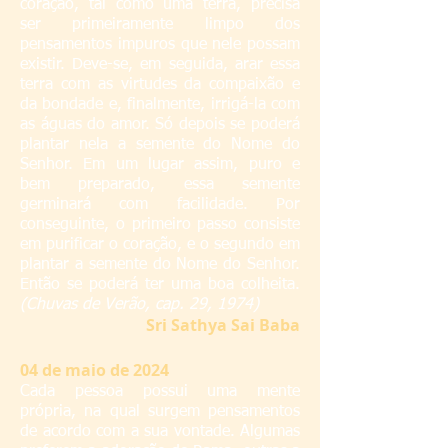
coração, tal como uma terra, precisa
ser primeiramente limpo dos
pensamentos impuros que nele possam
existir. Deve-se, em seguida, arar essa
terra com as virtudes da compaixão e
da bondade e, finalmente, irrigá-la com
as águas do amor. Só depois se poderá
plantar nela a semente do Nome do
Senhor. Em um lugar assim, puro e
bem preparado, essa semente
germinará com facilidade. Por
conseguinte, o primeiro passo consiste
em purificar o coração, e o segundo em
plantar a semente do Nome do Senhor.
Então se poderá ter uma boa colheita.
(Chuvas de Verão, cap. 29, 1974)
S
ri Sathya Sai Baba
04
de maio de 2024
Cada pessoa possui uma mente
própria, na qual surgem pensamentos
de acordo com a sua vontade. Algumas