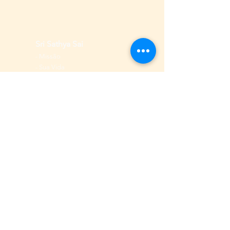
Sri Sathya Sai
-
Missão
-
Sua Vida
-
Sobre Si mesmo
- Ensinamentos
Quem Somos
-
Organização Sai
-
História
no Brasil
-
Diretrizes
-
Conselho Nacional
-
Centros e Grupos
-
Escolas Sai
Áreas
-
Devoç
ão