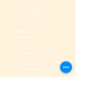
-
Diretrizes
-
Conselho Nacional
-
Centros e Grupos
-
Escolas Sai
Áreas
-
Devoç
ão
-
Jovens
-
Vedas
-
Educação
-
Serviço
- Apoio às Escolas
- Acampamento Médico
Áreas
- Ajuda
Humanitária
-
Sustentabilidade Ambiental
-
Mídia
-
Difusão