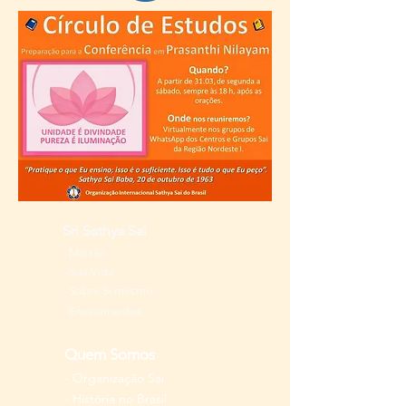
Sri Sathya Sai
-
Missão
-
Sua Vida
-
Sobre Si mesmo
- Ensinamentos
Quem Somos
-
Organização Sai
-
História
no Brasil