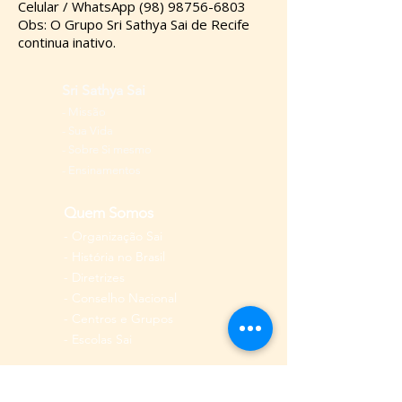
Celular / WhatsApp (98) 98756-6803
Obs: O Grupo Sri Sathya Sai de Recife
continua inativo.
Sri Sathya Sai
-
Missão
-
Sua Vida
-
Sobre Si mesmo
- Ensinamentos
Quem Somos
-
Organização Sai
-
História
no Brasil
-
Diretrizes
-
Conselho Nacional
-
Centros e Grupos
-
Escolas Sai
Áreas