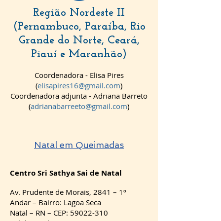
Região Nordeste II
(Pernambuco, Paraíba, Rio
Grande do Norte, Ceará,
Piauí e Maranhão)
Coordenadora - Elisa Pires
(
el
isapires16@gmail.com
)
Coordenadora ad
junta - Adriana Barreto
(
adrianabarreeto@gmail.com
)
Natal em Queimadas
Centro
Sri Sathya
Sai de Natal
Av. Prudente de Morais, 2841 – 1º
Andar – Bairro: Lagoa Seca
Natal – RN – CEP: 59022-310