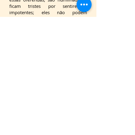
ficam tristes por sentirem-se
impotentes; eles não podem
demonstrar sua devoção da mesma
maneira grandiosa com que vocês o
estão fazendo. Coloquem o Senhor
em seus corações e ofereçam a Ele
os frutos das suas ações e as flores
de seus pensamentos e sentimentos
íntimos. Essa é a veneração de que
Eu mais gosto, a devoção que mais
aprecio.
(Divino Discurso em 01/06/1953)
Sri Sathya Sai
-
Missão
-
Sua Vida
-
Sobre Si mesmo
- Ensinamentos