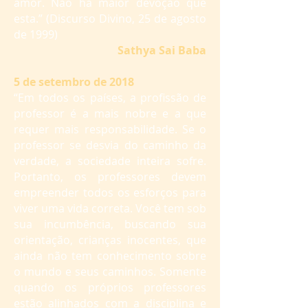
amor. Não há maior devoção que
esta.” (Discurso Divino, 25 de agosto
de 1999)
Sathya Sai Baba
5 de setembro de 2018
“Em todos os países, a profissão de
professor é a mais nobre e a que
requer mais responsabilidade. Se o
professor se desvia do caminho da
verdade, a sociedade inteira sofre.
Portanto, os professores devem
empreender todos os esforços para
viver uma vida correta. Você tem sob
sua incumbência, buscando sua
orientação, crianças inocentes, que
ainda não tem conhecimento sobre
o mundo e seus caminhos. Somente
quando os próprios professores
estão alinhados com a disciplina e