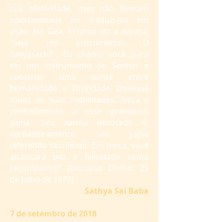
sua efetividade, mas não tiveram
oportunidade de traduzi-los em
ação. Na Gita, Krishna diz a Arjuna,
“Seja um instrumento, O
Savyasachi!". Eu chamo você para
ser um instrumento do Senhor e
construir uma ponte entre
humanidade e Divindade. Dedique
todas as suas habilidades, força e
conhecimento a esse grandioso
yajna. Seu karma devotado é,
verdadeiramente, um yajna
(oferenda sacrificial). Em troca, você
alcançará paz e felicidade como
recompensa!” (Discurso Divino, 25
de julho de 1978)
Sathya Sai Baba
7 de setembro de 2018