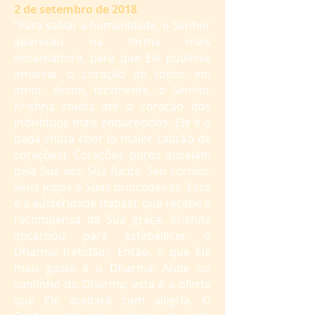
2 de setembro de 2018
“Para salvar a humanidade, o Senhor
apareceu na forma mais
encantadora, para que Ele pudesse
amarrar o coração de todos em
amor. Assim, facilmente, o Senhor
Krishna rouba até o coração dos
indivíduos mais endurecidos. Ele é o
bada chitta chor (o maior Ladrão de
corações). Corações puros anseiam
pela Sua voz, Sua flauta, Seu sorriso,
Seus jogos e Suas brincadeiras. Essa
é a austeridade (tapas), que recebe a
recompensa da Sua graça. Krishna
encarnou para estabelecer o
Dharma (retidão). Então, o que Ele
mais gosta é o Dharma. Ande no
caminho do Dharma; esta é a oferta
que Ele aceitará com alegria. O