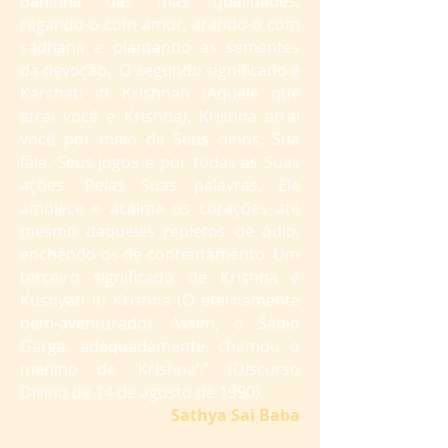
daninha das más qualidades,
regando-o com amor, arando-o com
sadhana e plantando as sementes
da devoção. O segundo significado é
Karshati iti Krishnah (Aquele que
atrai você é Krishna). Krishna atrai
você por meio de Seus olhos, Sua
fala, Seus jogos e por todas as Suas
ações. Pelas Suas palavras, Ele
amolece e acalma os corações até
mesmo daqueles repletos de ódio,
enchendo-os de contentamento. Um
terceiro significado de Krishna é
Kushyati iti Krishna (O eternamente
bem-aventurado). Assim, o Sábio
Garga, adequadamente, chamou o
menino de ‘Krishna’.” (Discurso
Divino de 14 de agosto de 1990)
Sathya Sai Baba