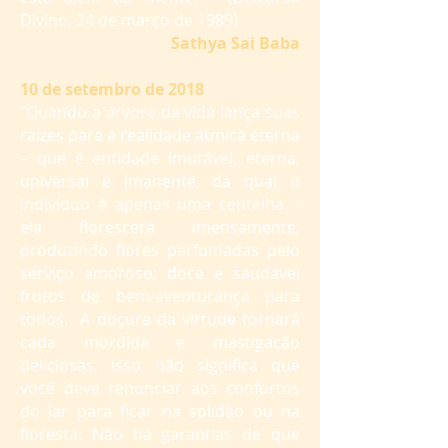
Divino, 24 de março de 1989)
Sathya Sai Baba
10 de setembro de 2018
“Quando a árvore da vida lança suas
raízes para a realidade átmica eterna
– que é entidade imutável, eterna,
universal e imanente, da qual o
indivíduo é apenas uma centelha –
ela florescerá imensamente,
produzindo flores perfumadas pelo
serviço amoroso; doce e saudável
frutos de bem-aventurança para
todos. A doçura da virtude tornará
cada mordida e mastigação
deliciosas. Isso não significa que
você deve renunciar aos confortos
do lar para ficar na solidão ou na
floresta. Não há garantias de que