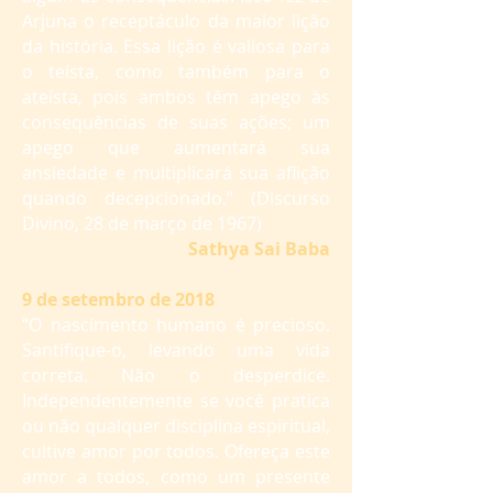
Arjuna o receptáculo da maior lição
da história. Essa lição é valiosa para
o teísta, como também para o
ateísta, pois ambos têm apego às
consequências de suas ações; um
apego que aumentará sua
ansiedade e multiplicará sua aflição
quando decepcionado.” (Discurso
Divino, 28 de março de 1967)
Sathya Sai Baba
9 de setembro de 2018
“O nascimento humano é precioso.
Santifique-o, levando uma vida
correta. Não o desperdice.
Independentemente se você pratica
ou não qualquer disciplina espiritual,
cultive amor por todos. Ofereça este
amor a todos, como um presente