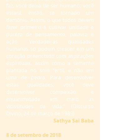
faz, você deixa de ser humano; você
estará, então, se tornado um
demônio. Assim, o que todos devem
fazer primeiro é cultivar unidade e
pureza de pensamento, palavra e
ação. Verdadeiras qualidades
humanas só podem crescer em um
coração preenchido com aspirações
espirituais, assim como a semente
plantada no solo fértil, e não em
uma de pedra. Para desenvolver
estas qualidades, você deve
desenvolver compaixão e
equanimidade em meio as
vicissitudes da vida.” (Discurso
Divino, 24 de março de 1989)
Sathya Sai Baba
8 de setembro de 2018