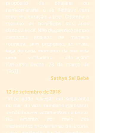
propósito de bhajana ou
namasmarana, e se dedique com
todo seu coração a isso. Obtenha o
máximo de benefícios dos anos
dados a você. Não desperdice tempo
cantando bhajans de maneira
rotineira, sem propósito; ao invés,
faça de cada momento da sua vida
uma verdadeira adoração!”
(Discurso Divino, 28 de março de
1967)
Sathya Sai Baba
12 de setembro de 2018
“Você pode navegar em segurança
no mar da vida mundana (samsara),
se não houver vazamentos no barco.
No entanto, por meio dos
vazamentos provenientes da luxúria,
raiva, ganância, ilusão, orgulho e