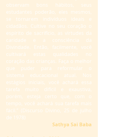
observam bons hábitos, seus
estudantes poderão, eles mesmos,
se tornarem indivíduos ideais e
cidadãos. Cultive no seu coração o
espírito de sacrifício, as virtudes da
caridade e a consciência da
Divindade. Então, facilmente, você
cultivará estas qualidades no
coração das crianças. Faça o melhor
que puder para reformular o
sistema educacional atual. Nos
estágios iniciais, você achará essa
tarefa muito difícil e exaustiva,
porém, esteja certo que, com o
tempo, você achará sua tarefa mais
fácil.” (Discurso Divino, 25 de julho
de 1978)
Sathya Sai Baba