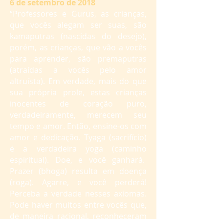
6 de setembro de 2018
“Professores e Gurus, as crianças,
que vocês alegam ser suas, são
kamaputras (nascidas do desejo),
porém, as crianças, que vão a vocês
para aprender, são premaputras
(atraídas a vocês pelo amor
altruísta). Em verdade, mais do que
sua própria prole, estas crianças
inocentes de coração puro,
verdadeiramente, merecem seu
tempo e amor. Então, ensine-os com
amor e dedicação. Tyaga (sacrifício)
é a verdadeira yoga (caminho
espiritual). Doe, e você ganhará.
Prazer (bhoga) resulta em doença
(roga). Agarre, e você perderá!
Perceba a verdade nesses axiomas.
Pode haver muitos entre vocês que,
de maneira racional, reconheceram