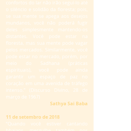
confortos do lar não irão segui-lo até
o silêncio e solidão da floresta; pois,
se sua mente se apega aos desejos
mundanos, você não poderá fugir
deles simplesmente mantendo-os
distantes. Você pode estar na
floresta, mas sua mente pode vagar
pelos mercados. Similarmente, você
pode estar no mercado, porém, por
meio do Sadhana (práticas
espirituais), você pode ainda
garantir um espaço de paz no
coração em uma avenida de tráfego
intenso.” (Discurso Divino, 28 de
março de 1967)
Sathya Sai Baba
11 de setembro de 2018
“Quando você estiver cantando
bhajans, mergulhe também nos