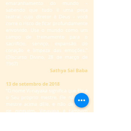
emaranhamento do mundo –
sabendo que tudo é uma peça
teatral, cujo diretor é Deus – você
corre o risco de ficar profundamente
envolvido. Use o mundo como um
campo de treinamento para o
sacrifício, serviço, expansão do
coração e limpeza das emoções.”
(Discurso Divino, 28 de março de
1967)
Sathya Sai Baba
13 de setembro de 2018
“O nome Vi-nayaka significa que Ele é
o Seu próprio mestre. Ele não tem
mestre acima dEle, e não depende
de ninguém. Vinayaka é também
chamado Vighneswara. Easwara
significa aquele que é dotado de