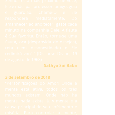
Senhor está mais próximo de você;
Ele é mãe, pai, professor, amigo, guia
e guardião. Chame-O e Ele
responderá imediatamente. Do
amanhecer ao anoitecer, gaste cada
minuto na companhia Dele. A flauta
é Sua favorita. Então, torne-se uma
flauta, oca (desprovida de desejos),
reta (sem desonestidade) e Ele
redimirá você!” (Discurso Divino, 19
de agosto de 1968)
Sathya Sai Baba
3 de setembro de 2018
“Personificações do Amor! Onde a
mente está ativa, todos os três
mundos existem! Onde não há
mente, nada existe lá. A mente é a
causa principal do seu sofrimento e
miséria. Para controlar a mente,