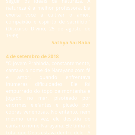
seguir os ideais da natureza. A
natureza é a melhor professora. Ela
exorta você a cultivar o amor,
compaixão e espírito de sacrifício.”
(Discurso Divino, 25 de agosto de
1999)
Sathya Sai Baba
4 de setembro de 2018
“O jovem Prahlada, constantemente,
cantava o nome de Narayana com fé
e amor, quando enfrentava
inúmeras dificuldades. Ele foi
empurrado do topo da montanha e
jogado no mar, pisoteado por
enormes elefantes e picado por
cobras venenosas. No entanto, nem
mesmo uma vez, ele desistiu de
cantar o nome Narayana. Ele tinha fé
total que Deus estava dentro dele. A