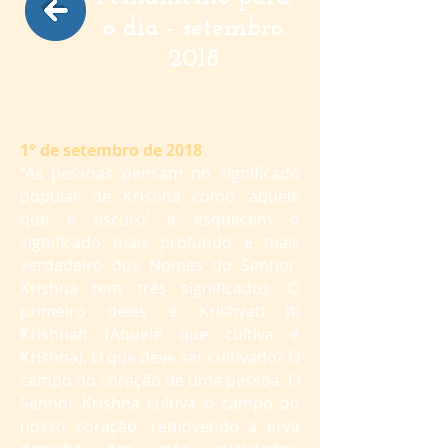
o dia - setembro
2018
1° de setembro de 2018
“As pessoas pensam no significado
popular de Krishna como ‘aquele
que é escuro’ e esquecem o
significado mais profundo e mais
verdadeiro dos Nomes do Senhor.
Krishna tem três significados. O
primeiro deles é Krishyati iti
Krishnah (Aquele que cultiva é
Krishna). O que deve ser cultivado? O
campo do coração de uma pessoa. O
Senhor Krishna cultiva o campo do
nosso coração, removendo a erva