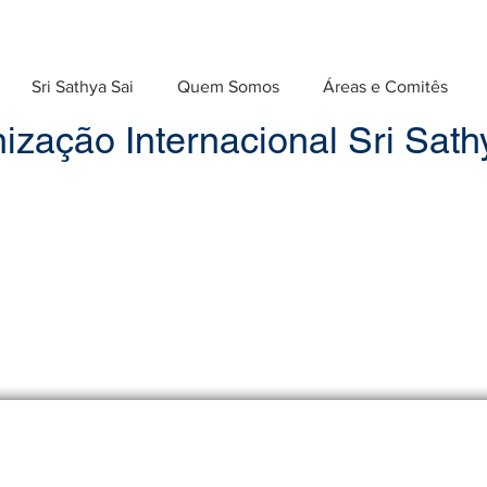
Sri Sathya Sai
Quem Somos
Áreas e Comitês
ização Internacional Sri Sathy
Pensamento para o dia - fevereiro 201
or. Não fique mal-humorado em razão de sua tristeza. D