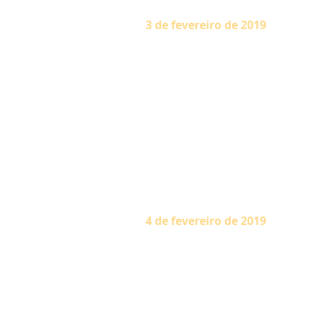
3 de fevereiro de 2019
“Se você alegar que não tem te
outra tarefa inferior pode dem
dias como se estivesse se leva
palavras doces e amorosas. 
realizar ações, que tragam feli
para o Teu serviço.’ Lembre-s
rapidamente, todas as experiên
ore: ‘Estou morrendo agora e 
(Divino Discurso, 22 de janeiro 
4 de fevereiro de 2019
“O Senhor revelou a Arjuna e,
aspirantes para obter a graça
muito querida por Mim. Gita, c
somente, até a metade da jor
priyo narah’ (ele ou ela é que