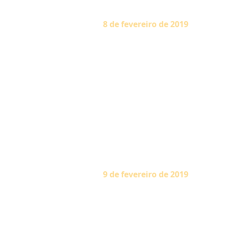
8 de fevereiro de 2019
“Realize puja (ritual de adora
sentir preparado para esfor
recompensará a planta, não a 
fruto que amadurece na árvore 
deu a você o Seu endereço no c
tistati – Ó Arjuna, o Senhor
menosprezar qualquer ser viv
passatempos para ridicularizá
por meio dos atributos divino
restrições e com total intensida
9 de fevereiro de 2019
“Nossos ancestrais investigara
reconhecer a realidade. Assim
passaram a murti aradhana (ado
ídolos são inanimados na natu