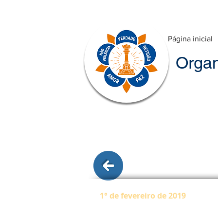
Página inicial
Organ
1° de fevereiro de 2019
“Não conte suas lágrimas de d