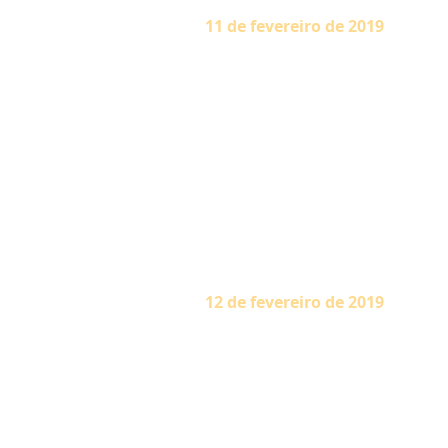
11 de fevereiro de 2019
“Nossa jornada vai do individu
resplandecente pode ser visto
pessoa pode conquistar a visão 
o Divino. Assim como as nuve
Divino. Oração e sadhana (disci
estrada para se alcançar o D
características boas são pred
as boas e más qualidades impa
fevereiro de 1983)
12 de fevereiro de 2019
“Se gastamos tanto tempo e 
conhecimento para compreender
em prática na sua vida, é uma 
de verdade, é a graça de Deus.
estável e calma, e a mantenha s
está em sua casa, quiser sair 