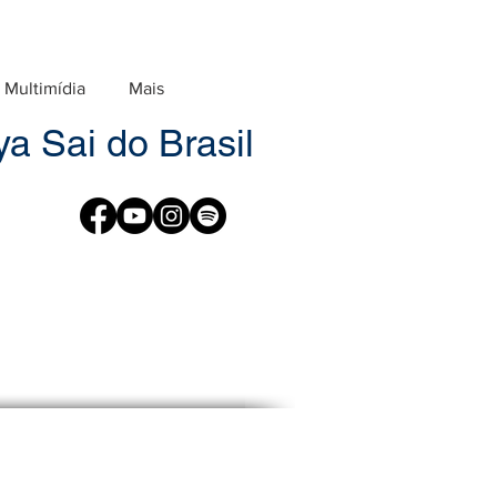
Multimídia
Mais
a Sai do Brasil
9
eixe-as passar pela sua mente,