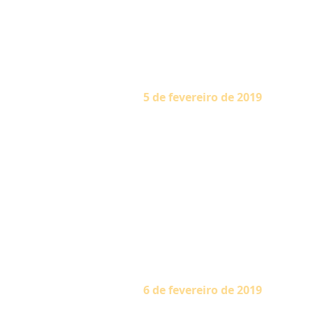
Graça de Deus confere a mais 
enfatiza duas qualificações: S
deve estar sempre contente e 
agosto de 1986)
5 de fevereiro de 2019
“Você diz: ‘Estou ficando doen
corpo é ‘você’. Quando, de f
sobrepostos. Esse mal-entendi
felicidade obtida dos sentidos é
aventurança, que ele tem dentr
segredo da obtenção do estad
flutuar na correnteza que arra
que o dono da casa está restri
sentidos se divertem sem limite
6 de fevereiro de 2019
“Os devotos não devem ficar p