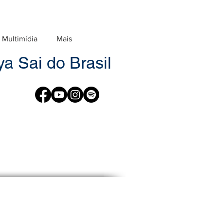
Multimídia
Mais
a Sai do Brasil
1
rdada cuidadosamente. Entreguem-
 ninguém mais. Não permitam que