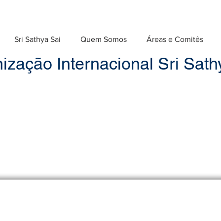
Sri Sathya Sai
Quem Somos
Áreas e Comitês
ização Internacional Sri Sathy
Pensamento para o dia - dezembro 202
é o requisito básico para o progresso, e ela deve ser gua
 mais próximo de vocês do que os seus próprios pais, e a