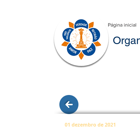
Página inicial
Organ
01
dezembro de 2021
Em questões espirituais, a fé 
se ao Senhor, que é um parente