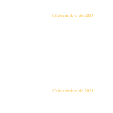
08
dezembro de 2021
Certa vez o divino Dakshinam
Avistou ao longe, na crista d
depressão e da depressão à cris
o egoísmo do oceano, que não 
em palavras que Ele podia 
autopreservação. Não devo perm
deslustre o meu esplendor, ser
vigilância do poderoso oceano.
desejo que venha a cair na men
de julho de 1969)
09
dezembro de 2021
Kanaka, um jovem nascido em u
visão de Krishna. Então foi at
Madhvacharya. Sendo de casta i