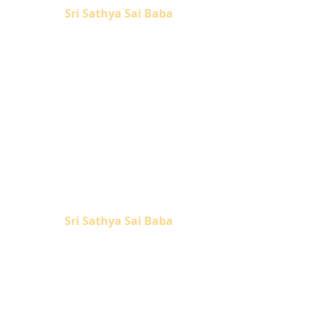
Sri Sathya Sai Baba
 imerso em profunda meditação.
ma onda para outra, da crista à
e encontrava! Ficou perplexo com
Sua reação, o oceano declarou,
e raiva; é apenas o dever de
Se eu permitir que este graveto
rriu interiormente, admirando a
 espiritual. O menor graveto de
 lançado fora!
(Divino Discurso, 29
Sri Sathya Sai Baba
 em insuportável angústia, pela
o por um grande sábio, o próprio
cantadora imagem de Krishna. Ele