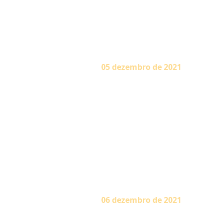
equilíbrio e na serenidade (sat
dá em três estágios: primeiro 
também o homem, por meio das 
doçura completa da bem-avent
05
dezembro de 2021
É apenas por ignorância que o
humildes quanto Bharthrhari.
inquestionáveis e a sua vonta
apenas uma curta estada aqui 
Os habitantes dos seus domíni
Lamentaram que tivesse vestid
bem precioso o senhor jogou for
um negócio muito lucrativo. E
Essa é a medida da grandeza do
06
dezembro de 2021
No mundo existem restaura