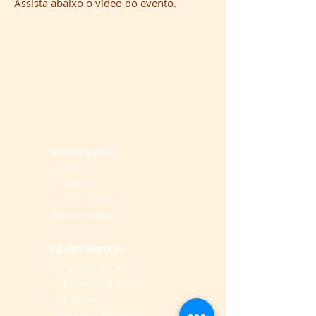
Assista abaixo o vídeo do evento.
Sri Sathya Sai
-
Missão
-
Sua Vida
-
Sobre Si mesmo
- Ensinamentos
Quem Somos
-
Organização Sai
-
História
no Brasil
-
Diretrizes
-
Conselho Nacional