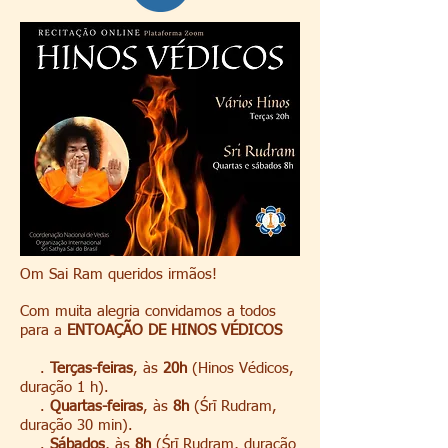
Om Sai Ram queridos irmãos!
Com muita alegria convidamos a todos
para a
ENTOAÇÃO DE HINOS VÉDICOS
.
Terças-feiras
, às
20h
(Hinos Védicos,
duração 1 h).
.
Quartas-feiras
, às
8h
(Śrī Rudram,
duração 30 min).
.
Sábados
, às
8h
(Śrī Rudram, duração