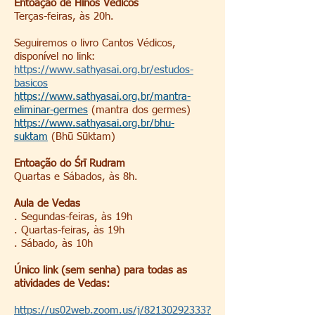
Entoação de Hinos Védicos
Terças-feiras, às 20h.
Seguiremos o livro Cantos Védicos,
disponível no link:
https://www.sathyasai.org.br/estudos-
basicos
https://www.sathyasai.org.br/mantra-
eliminar-germes
(mantra dos germes)
https://www.sathyasai.org.br/bhu-
suktam
(Bhū Sūktam)
Entoação do Śrī Rudram
Quartas e Sábados, às 8h.
Aula de Vedas
. Segundas-feiras, às 19h
. Quartas-feiras, às 19h
. Sábado, às 10h
Único link (sem senha) para todas as
atividades de Vedas:
https://us02web.zoom.us/j/82130292333?