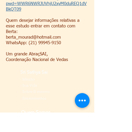
pwd=WWR6NWRJUVhjU2xyM0duREQ1dV
BkQT09
Quem desejar informações relativas a
esse estudo entrar em contato com
Berta:
berta_mourad@hotmail.com
WhatsApp: (21) 99945-9150
Um grande AbraçSAI,
Coordenação Nacional de Vedas
Sri Sathya Sai
-
Missão
-
Sua Vida
-
Sobre Si mesmo
- Ensinamentos
Quem Somos
-
Organização Sai
-
História
no Brasil