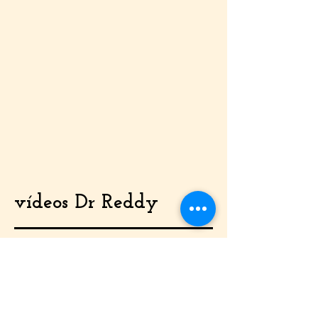
vídeos Dr Reddy
Sri Sathya Sai
-
Missão
-
Sua Vida
-
Sobre Si mesmo
- Ensinamentos