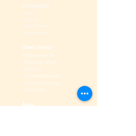
Sri Sathya Sai
-
Missão
-
Sua Vida
-
Sobre Si mesmo
- Ensinamentos
Quem Somos
-
Organização Sai
-
História
no Brasil
-
Diretrizes
-
Conselho Nacional
-
Centros e Grupos
-
Escolas Sai
Áreas
-
Devoç
ão
-
Jovens
-
Vedas
-
Educação