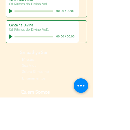
Vem Puro Amor
Cd Ritmos do Divino Vol1
00:00
/
00:00
Centelha Divina
Cd Ritmos do Divino Vol1
00:00
/
00:00
Sri Sathya Sai
-
Missão
-
Sua Vida
-
Sobre Si mesmo
- Ensinamentos
Quem Somos
-
Organização Sai
-
História
no Brasil
-
Diretrizes
-
Conselho Nacional
-
Centros e Grupos