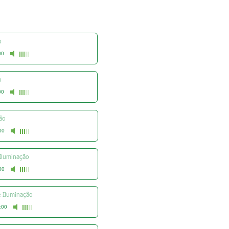
o
00
o
00
ão
00
 Iluminação
00
é Iluminação
:00