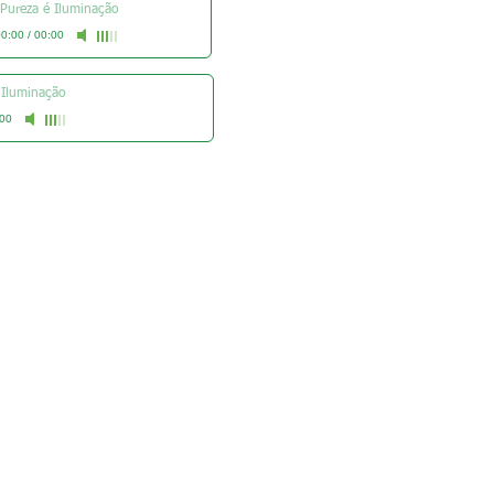
Pureza é Iluminação
0:00
/
00:00
 Iluminação
00
Multimídia
- Revista Eterno Compaheiro
- Literatura Sai
ntal