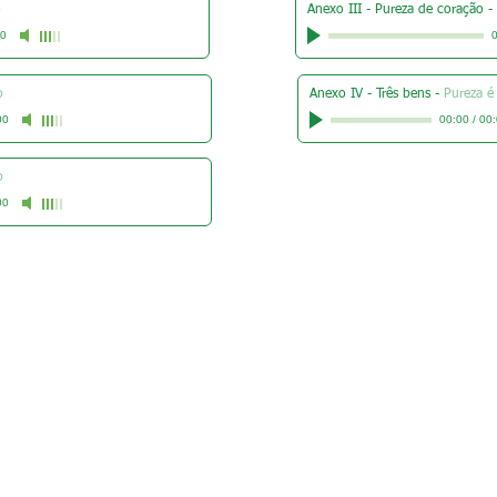
o
Anexo III - Pureza de coração
-
00
0
o
Anexo IV - Três bens
-
Pureza é
00
00:00
/
00:
o
00
Áreas
Áreas
Quem Somos
-
Devoç
ão
- Ajuda
Humanitária
-
Organização Sai
-
Jovens
-
Sustentabilidade Ambie
-
História
no Brasil