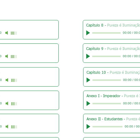
Capítulo 8
-
Pureza é Iluminaçã
0
00:00
/
00:
Capítulo 9
-
Pureza é Iluminaçã
0
00:00
/
00:
o
Capítulo 10
-
Pureza é Iluminaç
00
00:00
/
00:
o
Anexo I - Imperador
-
Pureza é
00
00:00
/
00:
o
Anexo II - Estudantes
-
Pureza 
00
00:00
/
00