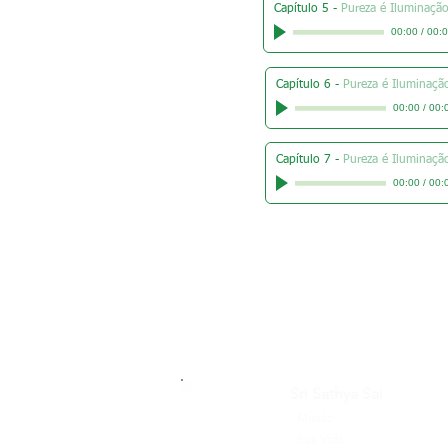
Capítulo 5
-
Pureza é Iluminaçã
00:00
/
00:
Capítulo 6
-
Pureza é Iluminaçã
00:00
/
00:
Capítulo 7
-
Pureza é Iluminaçã
00:00
/
00:
Sri Sathya Sai
-
Missão
-
Sua Vida