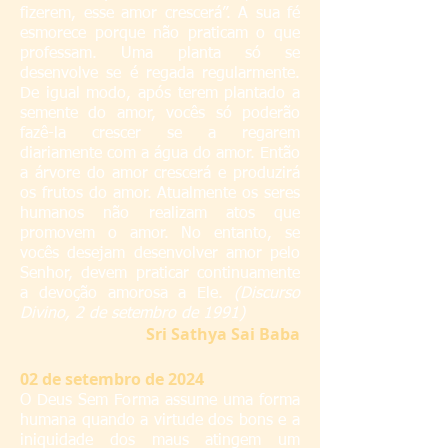
fizerem, esse amor crescerá”. A sua fé
esmorece porque não praticam o que
professam. Uma planta só se
desenvolve se é regada regularmente.
De igual modo, após terem plantado a
semente do amor, vocês só poderão
fazê-la crescer se a regarem
diariamente com a água do amor. Então
a árvore do amor crescerá e produzirá
os frutos do amor. Atualmente os seres
humanos não realizam atos que
promovem o amor. No entanto, se
vocês desejam desenvolver amor pelo
Senhor, devem praticar continuamente
a devoção amorosa a Ele.
(Discurso
Divino, 2 de setembro de 1991)
S
ri Sathya Sai Baba
02
de setembro de 2024
O Deus Sem Forma assume uma forma
humana quando a virtude dos bons e a
iniquidade dos maus atingem um