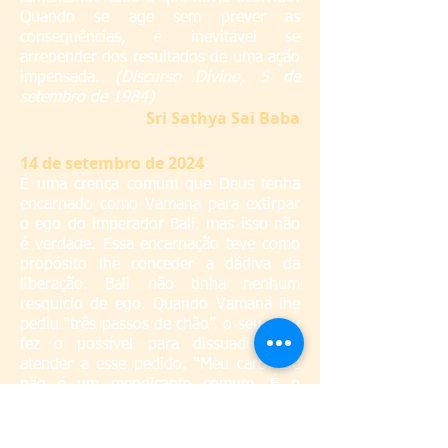
Quando se age sem prever as
consequências, é inevitável se
arrepender dos resultados de uma ação
impensada.
(Discurso Divino, 5 de
setembro de 1984)
S
ri Sathya Sai Baba
14 de setembro de 2024
É uma crença comum que Deus tenha
encarnado como Vamana para extirpar
o ego do imperador Bali, mas isso não
é verdade. Essa encarnação teve como
propósito lhe conceder a dádiva da
liberação. Bali não tinha nenhum
resquício de ego. Quando Vamana lhe
pediu “três passos de chão”, o seu guru
fez o possível para dissuadi-lo de
atender a esse pedido. “Meu caro! Ele
não é um mendicante comum. É o
próprio deus Narayana. Se você
concordar em Lhe dar o que pede,
certamente será arruinado!” Entretanto,