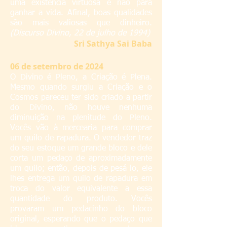
uma existência virtuosa e não para
ganhar a vida. Afinal, boas qualidades
são mais valiosas que dinheiro.
(Discurso Divino, 22 de julho de 1994)
S
ri Sathya Sai Baba
06
de setembro de 2024
O Divino é Pleno, a Criação é Plena.
Mesmo quando surgiu a Criação e o
Cosmos pareceu ter sido criado a partir
do Divino, não houve nenhuma
diminuição na plenitude do Pleno.
Vocês vão à mercearia para comprar
um quilo de rapadura. O vendedor traz
do seu estoque um grande bloco e dele
corta um pedaço de aproximadamente
um quilo; então, depois de pesá-lo, ele
lhes entrega um quilo de rapadura em
troca do valor equivalente a essa
quantidade do produto. Vocês
provaram um pedacinho do bloco
original, esperando que o pedaço que