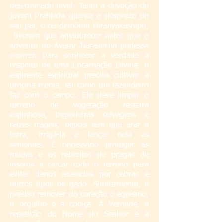
determinado nível. Tanto a devoção do
jovem Prahlada quanto o desprezo do
seu pai, o rei-demônio Hiranyakashipu,
tiveram que amadurecer antes que o
advento do Avatar Narasimha pudesse
ocorrer. Para conhecer a verdade a
respeito de uma Encarnação Divina, o
aspirante espiritual precisa cultivar a
própria mente, tal como um fazendeiro
faz com o campo. Ele deve limpar o
terreno de vegetação rasteira
espinhosa, trepadeiras selvagens e
raízes frágeis; depois tem que arar a
terra, irrigá-la e lançar nela as
sementes. É necessário proteger as
mudas e os rebentos de pragas de
insetos e cercar todo o terreno para
evitar danos causados por cabras e
outros tipos de gado. Similarmente, é
preciso remover do coração o egoísmo,
o orgulho e a cobiça. A Verdade, a
repetição do Nome do Senhor e a