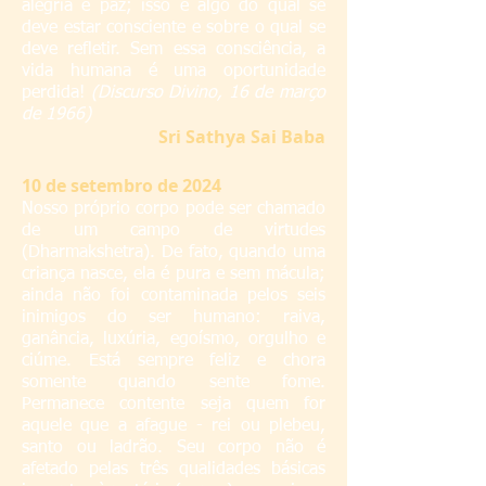
alegria e paz; isso é algo do qual se
deve estar consciente e sobre o qual se
deve refletir. Sem essa consciência, a
vida humana é uma oportunidade
perdida!
(Discurso Divino, 16 de março
de 1966)
S
ri Sathya Sai Baba
10 de setembro de 2024
Nosso próprio corpo pode ser chamado
de um campo de virtudes
(Dharmakshetra). De fato, quando uma
criança nasce, ela é pura e sem mácula;
ainda não foi contaminada pelos seis
inimigos do ser humano: raiva,
ganância, luxúria, egoísmo, orgulho e
ciúme. Está sempre feliz e chora
somente quando sente fome.
Permanece contente seja quem for
aquele que a afague - rei ou plebeu,
santo ou ladrão. Seu corpo não é
afetado pelas três qualidades básicas