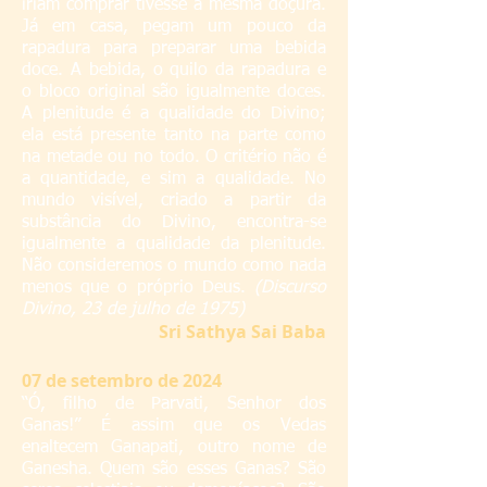
iriam comprar tivesse a mesma doçura.
Já em casa, pegam um pouco da
rapadura para preparar uma bebida
doce. A bebida, o quilo da rapadura e
o bloco original são igualmente doces.
A plenitude é a qualidade do Divino;
ela está presente tanto na parte como
na metade ou no todo. O critério não é
a quantidade, e sim a qualidade. No
mundo visível, criado a partir da
substância do Divino, encontra-se
igualmente a qualidade da plenitude.
Não consideremos o mundo como nada
menos que o próprio Deus.
(Discurso
Divino, 23 de julho de 1975)
S
ri Sathya Sai Baba
07
de setembro de 2024
“Ó, filho de Parvati, Senhor dos
Ganas!” É assim que os Vedas
enaltecem Ganapati, outro nome de
Ganesha. Quem são esses Ganas? São