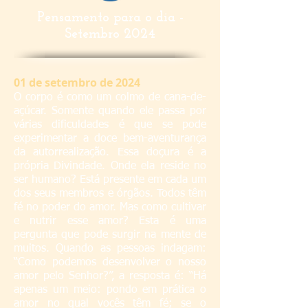
Pensamento para o dia -
Setembro 2024
01
de setembro de 2024
O corpo é como um colmo de cana-de-
açúcar. Somente quando ele passa por
várias dificuldades é que se pode
experimentar a doce bem-aventurança
da autorrealização. Essa doçura é a
própria Divindade. Onde ela reside no
ser humano? Está presente em cada um
dos seus membros e órgãos. Todos têm
fé no poder do amor. Mas como cultivar
e nutrir esse amor? Esta é uma
pergunta que pode surgir na mente de
muitos. Quando as pessoas indagam:
“Como podemos desenvolver o nosso
amor pelo Senhor?”, a resposta é: “Há
apenas um meio: pondo em prática o
amor no qual vocês têm fé; se o