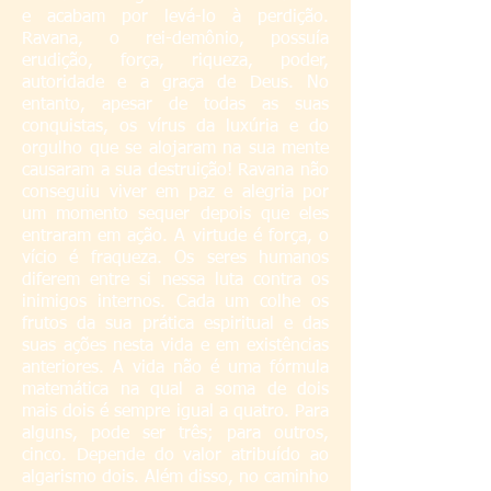
e acabam por levá-lo à perdição.
Ravana, o rei-demônio, possuía
erudição, força, riqueza, poder,
autoridade e a graça de Deus. No
entanto, apesar de todas as suas
conquistas, os vírus da luxúria e do
orgulho que se alojaram na sua mente
causaram a sua destruição! Ravana não
conseguiu viver em paz e alegria por
um momento sequer depois que eles
entraram em ação. A virtude é força, o
vício é fraqueza. Os seres humanos
diferem entre si nessa luta contra os
inimigos internos. Cada um colhe os
frutos da sua prática espiritual e das
suas ações nesta vida e em existências
anteriores. A vida não é uma fórmula
matemática na qual a soma de dois
mais dois é sempre igual a quatro. Para
alguns, pode ser três; para outros,
cinco. Depende do valor atribuído ao
algarismo dois. Além disso, no caminho