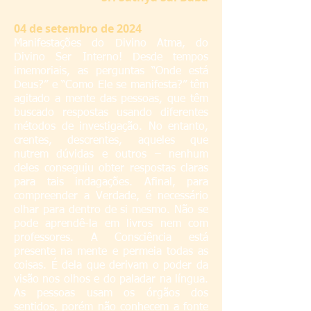
04
de setembro de 2024
Manifestações do Divino Atma, do
Divino Ser Interno! Desde tempos
imemoriais, as perguntas “Onde está
Deus?” e “Como Ele se manifesta?” têm
agitado a mente das pessoas, que têm
buscado respostas usando diferentes
métodos de investigação. No entanto,
crentes, descrentes, aqueles que
nutrem dúvidas e outros – nenhum
deles conseguiu obter respostas claras
para tais indagações. Afinal, para
compreender a Verdade, é necessário
olhar para dentro de si mesmo. Não se
pode aprendê-la em livros nem com
professores. A Consciência está
presente na mente e permeia todas as
coisas. É dela que derivam o poder da
visão nos olhos e do paladar na língua.
As pessoas usam os órgãos dos
sentidos, porém não conhecem a fonte