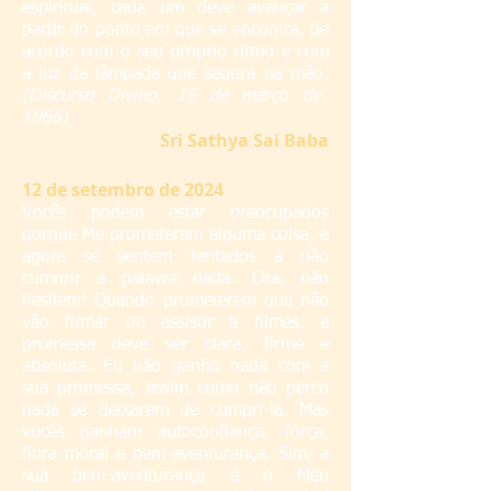
espiritual, cada um deve avançar a
partir do ponto em que se encontra, de
acordo com o seu próprio ritmo e com
a luz da lâmpada que segura na mão.
(Discurso Divino, 16 de março de
1966)
S
ri Sathya Sai Baba
12 de setembro de 2024
Vocês podem estar preocupados
porque Me prometeram alguma coisa, e
agora se sentem tentados a não
cumprir a palavra dada. Ora, não
hesitem! Quando prometerem que não
vão fumar ou assistir a filmes, a
promessa deve ser clara, firme e
absoluta. Eu não ganho nada com a
sua promessa, assim como não perco
nada se deixarem de cumpri-la. Mas
vocês ganham autoconfiança, força,
fibra moral e bem-aventurança. Sim, a
sua bem-aventurança é o Meu