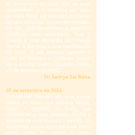
do Poder que os ativa. Não se pode
compreender a Consciência por meio
da visão física. Ela está bem no íntimo
de cada indivíduo. As pessoas realizam,
em vão, práticas externas e exercícios
espirituais para encontrá-la. Toda a
Criação é uma expressão da Vontade
Divina. A Natureza é uma manifestação
de Deus. O ser humano também é
parte da Natureza e, portanto, possui
em si o Poder Divino.
(Discurso Divino,
19 de setembro de 1993)
S
ri Sathya Sai Baba
05
de setembro de 2024
Professores! Ensinem aos seus jovens
alunos os ideais dos grandes sábios,
heróis e heroínas da Índia, que
defenderam as mais elevadas virtudes e
serviram de exemplo para o mundo. Os
estudantes devem aprender a ser filhos
ideais, como foi outrora o jovem