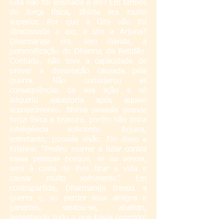
Gita não foi ensinada a ele? Em termos
de força física, Bhima era muito
superior. Por que a Gita não foi
direcionada a ele, e sim a Arjuna?
Dharmaraja era, sem dúvida, a
personificação do Dharma, da Retidão.
Contudo, não teve a capacidade de
prever a devastação causada pela
guerra. Não considerou as
consequências da sua ação e só
adquiriu sabedoria após aquele
acontecimento. Bhima possuía grande
força física e bravura, porém não tinha
inteligência suficiente. Arjuna,
entretanto, possuía visão. Ele disse a
Krishna: “Prefiro morrer a lutar contra
essas pessoas porque, se eu vencer,
será à custa de lhes tirar a vida e
causar muito sofrimento”. Em
contrapartida, Dharmaraja travou a
guerra e, ao perder seus amigos e
parentes, sentou-se, abatido,
lamentando tudo o que havia ocorrido!