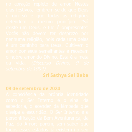
no coração repleto de amor. Nestes
dias festivos, lembrem-se de que Deus
é um só e que todas as religiões
defendem o mesmo princípio: ”Só
existe um Deus, e Ele é onipresente”.
Vocês não devem ter desprezo por
nenhuma religião, pois cada uma delas
é um caminho para Deus. Cultivem o
amor por seus semelhantes e recebam
o nobre amor do Divino. Esta é a meta
da vida.
(Discurso Divino, 9 de
setembro de 1994)
S
ri Sathya Sai Baba
09 de setembro de 2024
A consciência da própria identidade
como o Ser Interno é o sinal da
sabedoria, o acender da lâmpada que
dissipa a escuridão. O Ser Interno é a
personificação da Bem-Aventurança, da
Paz, do Amor; porém, sem saber que
todos esses estados já existem no seu