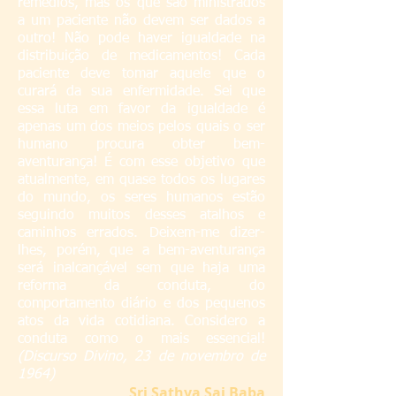
remédios, mas os que são ministrados
a um paciente não devem ser dados a
outro! Não pode haver igualdade na
distribuição de medicamentos! Cada
paciente deve tomar aquele que o
curará da sua enfermidade. Sei que
essa luta em favor da igualdade é
apenas um dos meios pelos quais o ser
humano procura obter bem-
aventurança! É com esse objetivo que
atualmente, em quase todos os lugares
do mundo, os seres humanos estão
seguindo muitos desses atalhos e
caminhos errados. Deixem-me dizer-
lhes, porém, que a bem-aventurança
será inalcançável sem que haja uma
reforma da conduta, do
comportamento diário e dos pequenos
atos da vida cotidiana. Considero a
conduta como o mais essencial!
(Discurso Divino, 23 de novembro de
1964)
S
ri Sathya Sai Baba