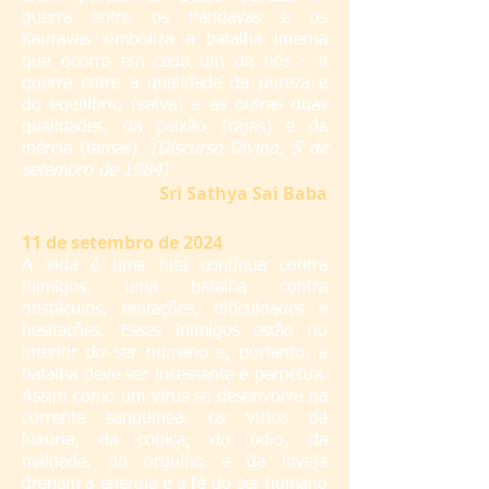
guerra entre os Pandavas e os
Kauravas simboliza a batalha interna
que ocorre em cada um de nós - a
guerra entre a qualidade da pureza e
do equilíbrio (satva) e as outras duas
qualidades, da paixão (rajas) e da
inércia (tamas).
(Discurso Divino, 5 de
setembro de 1984)
S
ri Sathya Sai Baba
11 de setembro de 2024
A vida é uma luta contínua contra
inimigos, uma batalha contra
obstáculos, tentações, dificuldades e
hesitações. Esses inimigos estão no
interior do ser humano e, portanto, a
batalha deve ser incessante e perpétua.
Assim como um vírus se desenvolve na
corrente sanguínea, os vícios da
luxúria, da cobiça, do ódio, da
maldade, do orgulho e da inveja
drenam a energia e a fé do ser humano