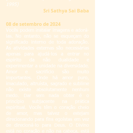
1995)
S
ri Sathya Sai Baba
08
de setembro de 2024
Vocês podem instalar imagens e adorá-
las. No entanto, não se esqueçam do
significado interno de toda adoração.
As atividades externas são necessárias
apenas para ajudá-los a entrar no
espírito da não dualidade e
experimentar a unidade na diversidade.
Amor e sacrifício são muito
importantes. Onde há amor puro,
imaculado, altruísta, sagrado e sublime
não existe absolutamente nenhum
medo. Dar sem nada obter é o
princípio subjacente na prática
espiritual. Vocês têm o coração cheio
de amor, mas talvez o estejam
direcionando para fins egoístas em vez
de direcioná-lo para Deus. O Divino
está no coração e não na cabeça, está