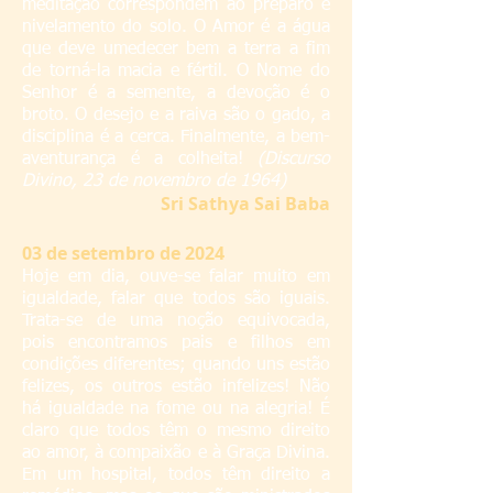
meditação correspondem ao preparo e
nivelamento do solo. O Amor é a água
que deve umedecer bem a terra a fim
de torná-la macia e fértil. O Nome do
Senhor é a semente, a devoção é o
broto. O desejo e a raiva são o gado, a
disciplina é a cerca. Finalmente, a bem-
aventurança é a colheita!
(Discurso
Divino, 23 de novembro de 1964)
S
ri Sathya Sai Baba
03
de setembro de 2024
Hoje em dia, ouve-se falar muito em
igualdade, falar que todos são iguais.
Trata-se de uma noção equivocada,
pois encontramos pais e filhos em
condições diferentes; quando uns estão
felizes, os outros estão infelizes! Não
há igualdade na fome ou na alegria! É
claro que todos têm o mesmo direito
ao amor, à compaixão e à Graça Divina.
Em um hospital, todos têm direito a