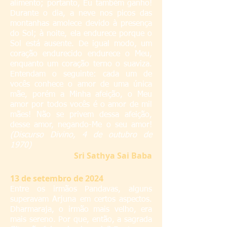
alimento; portanto, Eu também ganho!
Durante o dia, a neve nos picos das
montanhas amolece devido à presença
do Sol; à noite, ela endurece porque o
Sol está ausente. De igual modo, um
coração endurecido endurece o Meu,
enquanto um coração terno o suaviza.
Entendam o seguinte: cada um de
vocês conhece o amor de uma única
mãe, porém a Minha afeição, o Meu
amor por todos vocês é o amor de mil
mães! Não se privem dessa afeição,
desse amor, negando-Me o seu amor!
(Discurso Divino, 4 de outubro de
1970)
S
ri Sathya Sai Baba
13 de setembro de 2024
Entre os irmãos Pandavas, alguns
superavam Arjuna em certos aspectos.
Dharmaraja, o irmão mais velho, era
mais sereno. Por que, então, a sagrada