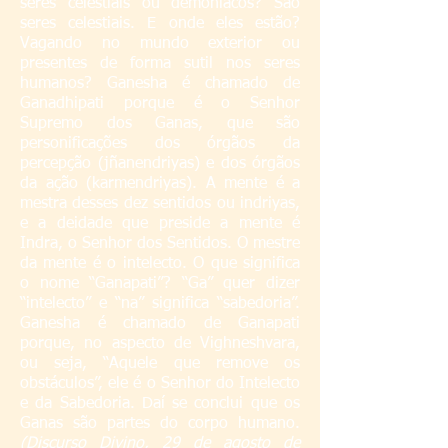
seres celestiais ou demoníacos? São
seres celestiais. E onde eles estão?
Vagando no mundo exterior ou
presentes de forma sutil nos seres
humanos? Ganesha é chamado de
Ganadhipati porque é o Senhor
Supremo dos Ganas, que são
personificações dos órgãos da
percepção (jñanendriyas) e dos órgãos
da ação (karmendriyas). A mente é a
mestra desses dez sentidos ou indriyas,
e a deidade que preside a mente é
Indra, o Senhor dos Sentidos. O mestre
da mente é o intelecto. O que significa
o nome “Ganapati”? “Ga” quer dizer
“intelecto” e “na” significa “sabedoria”.
Ganesha é chamado de Ganapati
porque, no aspecto de Vighneshvara,
ou seja, “Aquele que remove os
obstáculos”, ele é o Senhor do Intelecto
e da Sabedoria. Daí se conclui que os
Ganas são partes do corpo humano.
(Discurso Divino, 29 de agosto de